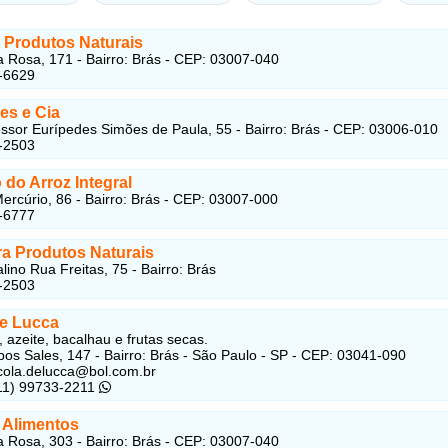
 Produtos Naturais
 Rosa, 171 - Bairro: Brás - CEP: 03007-040
-6629
es e Cia
ssor Eurípedes Simões de Paula, 55 - Bairro: Brás - CEP: 03006-010
-2503
do Arroz Integral
ercúrio, 86 - Bairro: Brás - CEP: 03007-000
-6777
ra Produtos Naturais
lino Rua Freitas, 75 - Bairro: Brás
-2503
de Lucca
, azeite, bacalhau e frutas secas.
s Sales, 147 - Bairro: Brás - São Paulo - SP - CEP: 03041-090
icola.delucca@bol.com.br
(11) 99733-2211
 Alimentos
 Rosa, 303 - Bairro: Brás - CEP: 03007-040