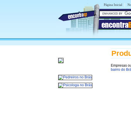
|
Página Inicial
No
encontra
Produ
Empresas ou
bairro do Br