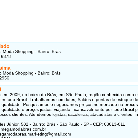
lado
 Moda Shopping - Bairro: Brás
-6378
sima
 Moda Shopping - Bairro: Brás
-2956
l
em 2009, no bairro do Brás, em São Paulo, região conhecida como 
m todo Brasil. Trabalhamos com lotes, Saldos e pontas de estoque d
 qualidade. Pesquisamos e negociamos preços no mercado na procur
 qualidade e preços justos, viajando incansavelmente por todo Brasil 
ssos clientes. Atendemos lojistas, sacoleiras, atacadistas e clientes fi
s Júnior, 582 - Bairro: Brás - São Paulo - SP - CEP: 03013-011
w.megamodabras.com.br
megamodabras.marketing@gmail.com