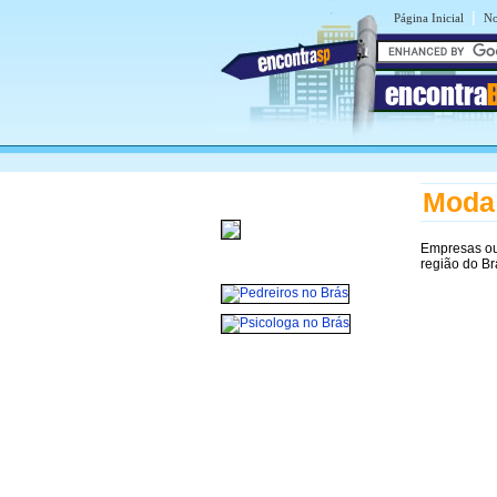
|
Página Inicial
No
encontra
Moda 
Empresas ou
região do Br