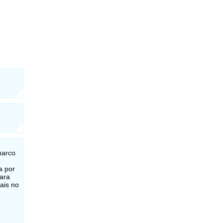
marco
e
a por
para
nais no