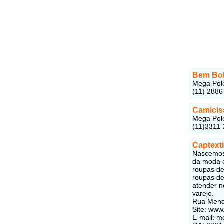
Bem Bo
Mega Polo
(11) 2886
Camicis
Mega Polo
(11)3311
Captexti
Nascemos 
da moda e
roupas de
roupas de
atender no
varejo.
Rua Mende
Site: ww
E-mail: 