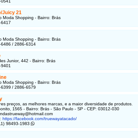
-0541
/Juicy 21
 Moda Shopping - Bairro: Brás
-6417
 Moda Shopping - Bairro: Brás
-6486 / 2886-6314
e
s Junior, 442 - Bairro: Brás
-9401
ine
 Moda Shopping - Bairro: Brás
-6399 / 2886-6579
y
es preços, as melhores marcas, e a maior diversidade de produtos.
onito, 1565 - Bairro: Brás - São Paulo - SP - CEP: 03012-030
vendastrueway@hotmail.com
:
https://facebook.com/truewayatacado/
(11) 98493-1983