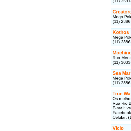
(11) 2691
Creatore
Mega Polo
(11) 2886
Kothos
Mega Polo
(11) 2886
Mochin
Rua Mende
(11) 3033
Sea Mar
Mega Polo
(11) 2886
True Wa
Os melhor
Rua Rio B
E-mail: 
Facebook
Celular: 
Vício