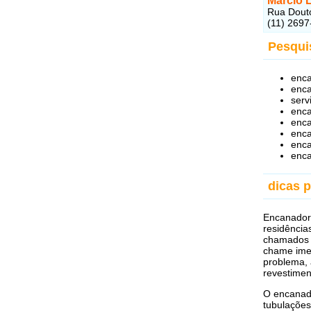
Marcio 
Rua Douto
(11) 2697
Pesqui
enca
enca
serv
enca
enca
enca
enca
enca
dicas 
Encanador
residência
chamados d
chame imed
problema,
revestimen
O encanado
tubulações