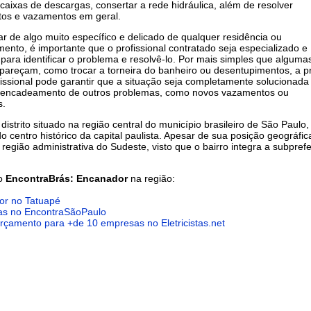
, caixas de descargas, consertar a rede hidráulica, além de resolver
tos e vazamentos em geral.
tar de algo muito específico e delicado de qualquer residência ou
mento, é importante que o profissional contratado seja especializado e
para identificar o problema e resolvê-lo. Por mais simples que alguma
 pareçam, como trocar a torneira do banheiro ou desentupimentos, a 
issional pode garantir que a situação seja completamente solucionada
esencadeamento de outros problemas, como novos vazamentos ou
s.
istrito situado na região central do município brasileiro de São Paulo, 
 centro histórico da capital paulista. Apesar de sua posição geográfic
 região administrativa do Sudeste, visto que o bairro integra a subprefe
do
EncontraBrás: Encanador
na região:
or no Tatuapé
stas no EncontraSãoPaulo
 orçamento para +de 10 empresas no Eletricistas.net