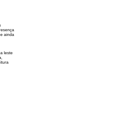
s
presença
 e ainda
a leste
a,
itura