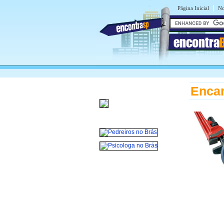
|
Página Inicial
No
encontra
Enca