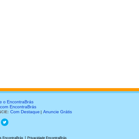
e o EncontraBrás
 com EncontraBrás
Com Destaque
Anuncie Grátis
CIE:
|
|
s EncontraBrás
Privacidade EncontraBrás