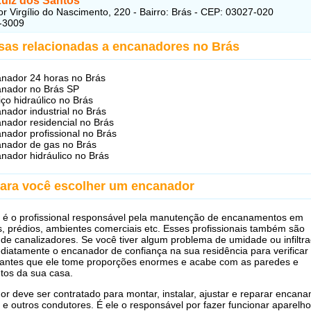
Luiz dos Santos
r Virgílio do Nascimento, 220 - Bairro: Brás - CEP: 03027-020
-3009
sas relacionadas a encanadores no Brás
nador 24 horas no Brás
nador no Brás SP
iço hidraúlico no Brás
nador industrial no Brás
nador residencial no Brás
nador profissional no Brás
nador de gas no Brás
nador hidráulico no Brás
para você escolher um encanador
 é o profissional responsável pela manutenção de encanamentos em
s, prédios, ambientes comerciais etc. Esses profissionais também são
e canalizadores. Se você tiver algum problema de umidade ou infiltra
iatamente o encanador de confiança na sua residência para verificar
 antes que ele tome proporções enormes e acabe com as paredes e
tos da sua casa.
r deve ser contratado para montar, instalar, ajustar e reparar encan
 e outros condutores. É ele o responsável por fazer funcionar aparelh