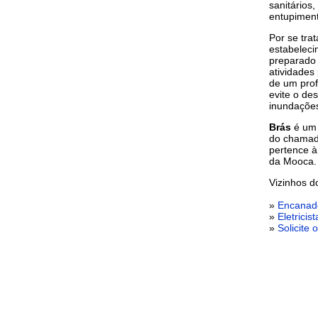
sanitários
entupimen
Por se tra
estabeleci
preparado 
atividades
de um prof
evite o d
inundaçõe
Brás
é um d
do chamado
pertence à
da Mooca.
Vizinhos 
»
Encanad
»
Eletrici
»
Solicite