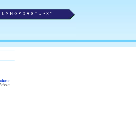
adores
Brás e