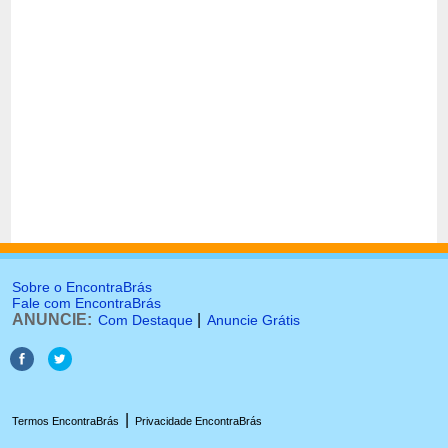
Sobre o EncontraBrás
Fale com EncontraBrás
ANUNCIE:
|
Com Destaque
Anuncie Grátis
|
Termos EncontraBrás
Privacidade EncontraBrás