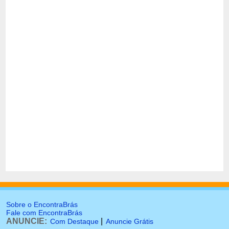
Sobre o EncontraBrás
Fale com EncontraBrás
ANUNCIE:
|
Com Destaque
Anuncie Grátis